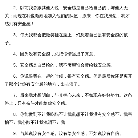
2、以前我总跟其他人说：安全感是自己给自己的，与他人无
关；而现在我也渐渐地加入他们的队伍，原来，你在我身边，我才
感到有安全感！
3、每天我都会把微笑挂在脸上，幻想着自己是有安全感的孩
子。
4、因为没有安全感，总把假情当成了真意。
5、安全感是自己给的，我不奢望谁会带给我安全感。
6、你说跟我在一起的时候，很有安全感。但是最后你还是离开
了那个让你有安全感的地方，出去浪了。
7、后来我才想明白，与其担心未来，不如现在好好努力。这条
路上，只有奋斗才能给你安全感。
8、你能做到不让我吃醋不让我乱想不让我没有安全感不让我害
怕不让我心酸不让我流泪不让我
9、与其说没有安全感。没有给安全感，不如说没有自信。