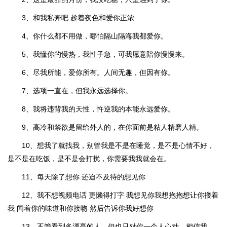
3、和我私奔吧 趁着夜色和爱你正浓
4、你什么都不用做，哪怕隔山隔海我都爱你。
5、我懂你的慢热，我性子急，可我愿意陪你慢慢来。
6、尽我所能，爱你所有。人间无趣，但因有你。
7、选项一直在，但我永远选择你。
8、我将违背我的天性，忤逆我的本能永远爱你。
9、高冷和禁欲是留给外人的，在你面前是粘人精磨人精。
10、想我了就找我，别管我是不是在睡觉，是不是心情不好，
是不是在吃饭，是不是会打扰，你需要我我就会在。
11、每天除了想你 还迫不及待的想见你
12、我不想视频电话 更懒得打字 我想见你我想抱抱想让你搂着
我 闻着你的味道和你接吻 然后告诉你我好想你
13、不管看到多漂亮的人，但也只对你一个人心动，相信我。