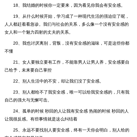
18、我结婚的时候你一定要来，因为看见你我会有安全感。
19、从什么时候开始，学习成了一种现代生活的强迫症了呢，
人人都赶着看急诊。我们与社会的关系，多么像一个没有安全感的
女人和一个魅力四射的丈夫的关系。
20、我也讨厌离别，背叛，没有安全感的滋味，可是这些你都
不懂
21、女人要独立要有工作，不能靠男人让男人养，安全感要自
己给予，未来要自己掌控
22、别人生活中的不安，却让我们没了安全感。
23、别人都给不了我安全感，唯一可以给我安全感的，只有我
自己的强大与无懈可击。
24、孤单的时候 秒回的人让我有安全感 热闹的时候 秒回的人
让我很反感。有些事情就是这么纠结着
25、永远不要找别人要安全感，终有一天你会明白，别人给的