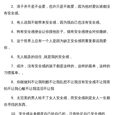
2、浪子并不是不会爱，也许只是不敢爱，因为他对爱比谁都没
有安全感。
3、有人说我不能带来安全感，因为我自己也没有安全感。
4、狗有安全感便会让你摸他肚子。猫有安全感便会对你撒娇。
5、这个世界上总有一个人是因为缺乏安全感而重复着说我爱
你，
6、无人能及的信任 ,就是我的安全感 。
7、或许，没有安全感的孩子都是这样的，这样的孤单，这样的
习惯孤单。。
8、你能做到不让我吃醋不让我乱想不让我没有安全感不让我害
怕不让我心酸不让我流泪不让我
9、太完美的男人给不了女人安全感，而安全感则是女人一生都
在寻找的东西。
10、安全感从来都是自己给自己的，只有给足自己安全感的