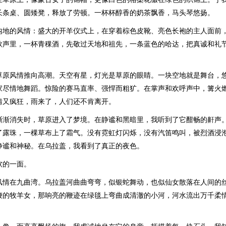
长条桌、圆矮凳，释放了劳顿。一杯杯醇香的奶茶飘香，马头琴悠扬。
内地的风情：盛大的开羊仪式上，在穿着棕色皮靴、亮色长袍的主人面前
歌声里，一杯青稞酒，先敬过天地和祖先，一条蓝色的哈达，把真诚和礼
草原风情推向高潮。天空有星，灯光是草原的眼睛。一块空地就是舞台，
家尽情地舞蹈。惊险的赛马直率、强悍而粗犷。在掌声和欢呼声中，篝火
情又疯狂，雨来了，人们还不肯离开。
渐渐消失时，草原进入了梦境。在静谧和黑暗里，我听到了它酣畅的鼾声
了露珠，一棵草布上了霜气。没有霓虹灯闪烁，没有汽笛鸣叫，被烈酒浸
静谧和神秘。在乌拉盖，我看到了真正的夜色。
软的一面。
风情在九曲湾。乌拉盖河曲曲弯弯，似银蛇舞动，也似仙女散落在人间的
鞭的牧羊女，那响亮的鞭迹在绿毯上弯曲成清澈的小河，河水流出万千柔