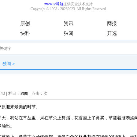
原创
资讯
网报
快料
独闻
开选
独闻
>
:40 | 栏目：
独闻
| 点击：
次
草原迎来最美的时节。
中天，我站在草丛里，风在草尖上舞蹈，花香漫上了鼻翼，草漾着涟漪涌
缘涌出。
在草原上，像蒙古女子的锦帽，更像白色的格桑花缀在绿色的织锦上。于