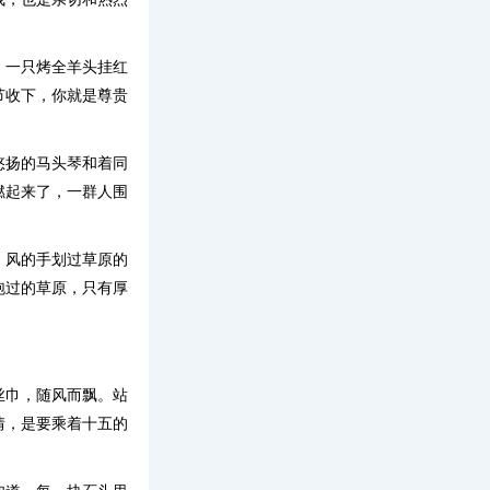
，一只烤全羊头挂红
节收下，你就是尊贵
悠扬的马头琴和着同
燃起来了，一群人围
。风的手划过草原的
泡过的草原，只有厚
丝巾，随风而飘。站
情，是要乘着十五的