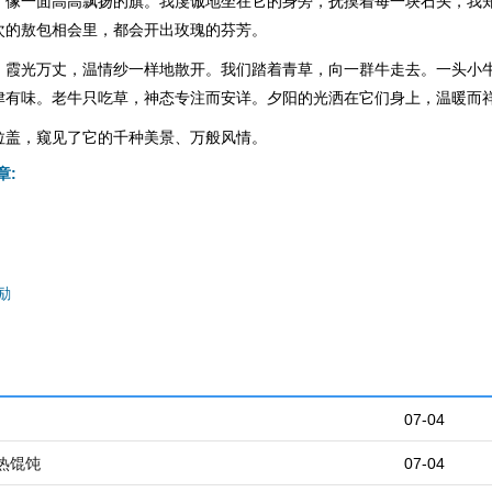
，像一面高高飘扬的旗。我虔诚地坐在它的身旁，抚摸着每一块石头，我
次的敖包相会里，都会开出玫瑰的芬芳。
，霞光万丈，温情纱一样地散开。我们踏着青草，向一群牛走去。一头小
津有味。老牛只吃草，神态专注而安详。夕阳的光洒在它们身上，温暖而
拉盖，窥见了它的千种美景、万般风情。
章:
励
07-04
热馄饨
07-04