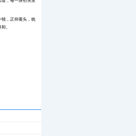
知道，每一块石头里
牛犊，正仰着头，吮
祥和。