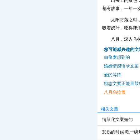
山头上的敖包
都有故事，一年一
太阳将落之时
吸着奶汁，吃得津
八月，深入乌
您可能感兴趣的文
由偷麦想到的
婚姻情感语录文案
爱的等待
励志文案正能量鼓
八月乌拉盖
相关文章
情绪化文案短句
悲伤的时候 吃一碗