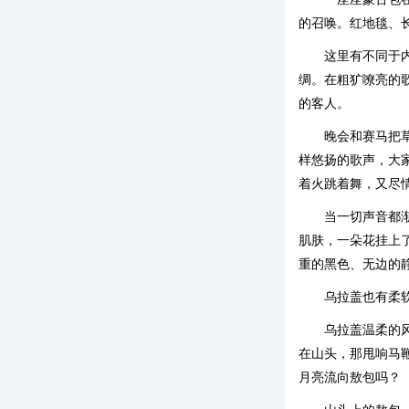
的召唤。红地毯、
这里有不同于
绸。在粗犷嘹亮的
的客人。
晚会和赛马把
样悠扬的歌声，大
着火跳着舞，又尽
当一切声音都
肌肤，一朵花挂上
重的黑色、无边的
乌拉盖也有柔
乌拉盖温柔的
在山头，那甩响马
月亮流向敖包吗？