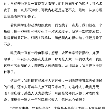
过，虽然麦地不是一直都有人看守，而且按同学们的说法，那么多
麦子，偷一点儿不算啥，可我内心还是忐忑不安。最终，从众心理
让我跟着同学们去了。
看到同学们都起劲地拽麦穗，我也拽了一点儿，我们就在一个
角落，用一些树叶和枯草生了一堆火烧麦子。我第一次吃烧麦仁，
觉得新鲜又好吃。好吧！我承认，虽然我内心很纠结，但还是吃了
不少。
吃完我一直有一种负罪感，想想，农民辛辛苦苦播种、施肥、
除草，一年到头只收那点儿庄稼，那可是人家一年的收成呀！我们
这些不劳而获的人，却去毁人家的庄稼。从那以后，我再也不干这
种事了。
这两年，我听说有些城里人更过分，一到收获季节就去偷农民
的庄稼。还有人开着车去乡下掰玉米棒子。对这种人，我真是无
语！偷庄稼，某些人认为是找乐，可那是恶俗的乐趣；对农民来
说，庄稼是一家人一年的口粮和收入，你还忍心偷吗？！
“谁知盘中餐，粒粒皆辛苦”，大家是不是应该体谅一下农民的艰