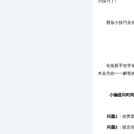
小技巧了↓
唇妆小技巧全
化妆新手在学
木会为你一一解答
小编提问时
问题1
：你男
问题2
：
留言