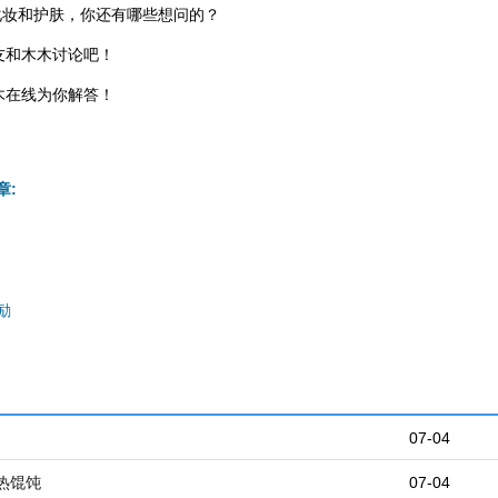
化妆和护肤，你还有哪些想问的？
友和木木讨论吧！
木在线为你解答！
章:
励
07-04
热馄饨
07-04