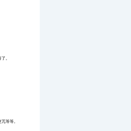
容了。
突兀
等等。