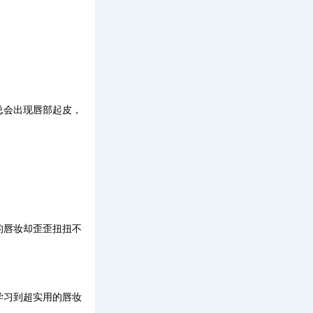
总会出现唇部起皮，
的唇妆却歪歪扭扭不
学习到超实用的唇妆