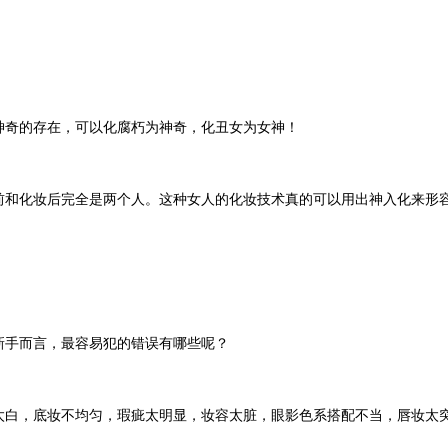
神奇的存在，可以化腐朽为神奇，化丑女为女神！
前和化妆后完全是两个人。这种女人的化妆技术真的可以用出神入化来形
新手而言，最容易犯的错误有哪些呢？
太白，底妆不均匀，瑕疵太明显，妆容太脏，眼影色系搭配不当，唇妆太