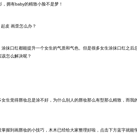
影，拥有baby的精致小脸不是梦！
，起皮 画歪怎么办？
，涂抹口红都能提升一个女生的气质和气色。但是很多女生涂抹口红之后
底该怎么解决呢？
多女生觉得唇妆总是涂不好，为什么别人的唇妆那么有型那么精致，而我
没掌握到画唇妆的小技巧，木木已经给大家整理好啦，点击下方蓝字就能